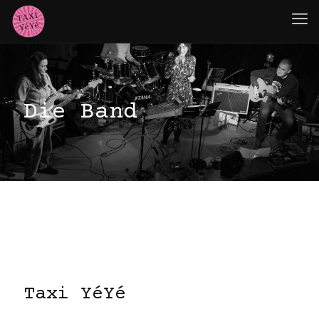
Die Band
Taxi YéYé