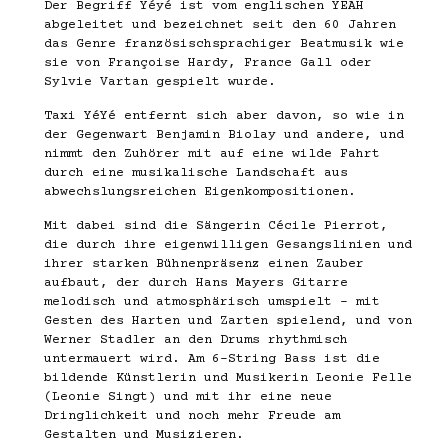
Der Begriff Yéyé ist vom englischen YEAH
abgeleitet und bezeichnet seit den 60 Jahren
das Genre französischsprachiger Beatmusik wie
sie von Françoise Hardy, France Gall oder
Sylvie Vartan gespielt wurde.
Taxi YéYé entfernt sich aber davon, so wie in
der Gegenwart Benjamin Biolay und andere, und
nimmt den Zuhörer mit auf eine wilde Fahrt
durch eine musikalische Landschaft aus
abwechslungsreichen Eigenkompositionen.
Mit dabei sind die Sängerin Cécile Pierrot,
die durch ihre eigenwilligen Gesangslinien und
ihrer starken Bühnenpräsenz einen Zauber
aufbaut, der durch Hans Mayers Gitarre
melodisch und atmosphärisch umspielt - mit
Gesten des Harten und Zarten spielend, und von
Werner Stadler an den Drums rhythmisch
untermauert wird. Am 6-String Bass ist die
bildende Künstlerin und Musikerin Leonie Felle
(Leonie Singt) und mit ihr eine neue
Dringlichkeit und noch mehr Freude am
Gestalten und Musizieren.